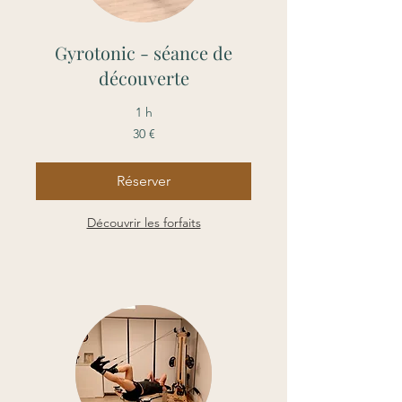
Gyrotonic - séance de
découverte
1 h
30
30 €
euros
Réserver
Découvrir les forfaits