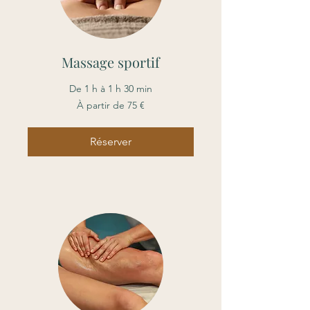
Massage sportif
De 1 h à 1 h 30 min
À
À partir de 75 €
partir
de
75
euros
Réserver