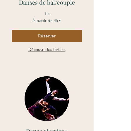
Danses de bal/couple
1 h
À
À partir de 45 €
partir
de
45
euros
Réserver
Découvrir les forfaits
Danse classique