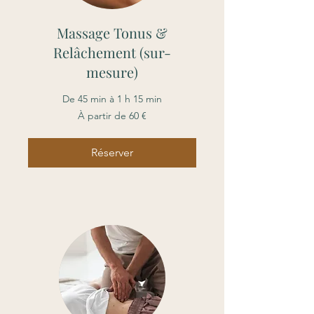
Massage Tonus &
Relâchement (sur-
mesure)
De 45 min à 1 h 15 min
À
À partir de 60 €
partir
de
60
euros
Réserver