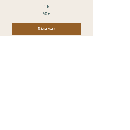
1 h
50
50 €
euros
Réserver
Contact