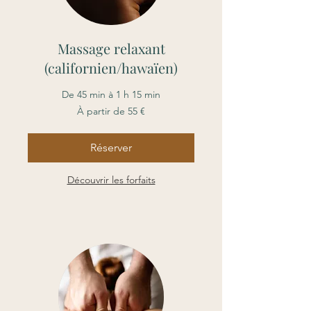
Massage relaxant
(californien/hawaïen)
De 45 min à 1 h 15 min
À
À partir de 55 €
partir
de
55
euros
Réserver
Découvrir les forfaits