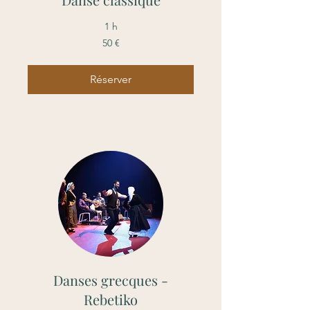
1 h
50
50 €
euros
Réserver
Danses grecques -
Rebetiko